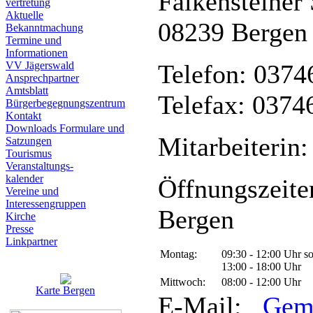
Falkensteiner 
vertretung
Aktuelle
08239 Bergen
Bekanntmachung
Termine und
Informationen
VV Jägerswald
Telefon: 0374
Ansprechpartner
Amtsblatt
Telefax: 0374
Bürgerbegegnungszentrum
Kontakt
Downloads Formulare und
Mitarbeiterin:
Satzungen
Tourismus
Veranstaltungs-
kalender
Öffnungszeite
Vereine und
Interessen­gruppen
Bergen
Kirche
Presse
Linkpartner
Montag:
09:30 - 12:00 Uhr s
13:00 - 18:00 Uhr
Mittwoch:
08:00 - 12:00 Uhr
Karte Bergen
E-Mail:
Gem