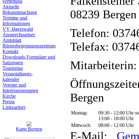
Falkensteiner 
vertretung
Aktuelle
08239 Bergen
Bekanntmachung
Termine und
Informationen
VV Jägerswald
Telefon: 0374
Ansprechpartner
Amtsblatt
Telefax: 0374
Bürgerbegegnungszentrum
Kontakt
Downloads Formulare und
Mitarbeiterin:
Satzungen
Tourismus
Veranstaltungs-
kalender
Öffnungszeite
Vereine und
Interessen­gruppen
Bergen
Kirche
Presse
Linkpartner
Montag:
09:30 - 12:00 Uhr s
13:00 - 18:00 Uhr
Mittwoch:
08:00 - 12:00 Uhr
Karte Bergen
E-Mail:
Gem