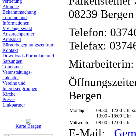
Falkensteiner 
vertretung
Aktuelle
08239 Bergen
Bekanntmachung
Termine und
Informationen
VV Jägerswald
Telefon: 0374
Ansprechpartner
Amtsblatt
Telefax: 0374
Bürgerbegegnungszentrum
Kontakt
Downloads Formulare und
Mitarbeiterin:
Satzungen
Tourismus
Veranstaltungs-
kalender
Öffnungszeite
Vereine und
Interessen­gruppen
Bergen
Kirche
Presse
Linkpartner
Montag:
09:30 - 12:00 Uhr s
13:00 - 18:00 Uhr
Mittwoch:
08:00 - 12:00 Uhr
Karte Bergen
E-Mail:
Gem