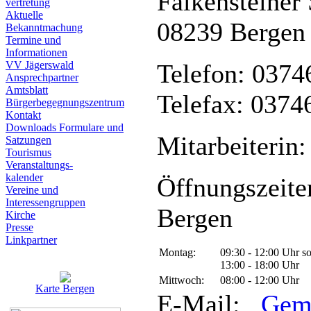
Falkensteiner 
vertretung
Aktuelle
08239 Bergen
Bekanntmachung
Termine und
Informationen
VV Jägerswald
Telefon: 0374
Ansprechpartner
Amtsblatt
Telefax: 0374
Bürgerbegegnungszentrum
Kontakt
Downloads Formulare und
Mitarbeiterin:
Satzungen
Tourismus
Veranstaltungs-
kalender
Öffnungszeite
Vereine und
Interessen­gruppen
Bergen
Kirche
Presse
Linkpartner
Montag:
09:30 - 12:00 Uhr s
13:00 - 18:00 Uhr
Mittwoch:
08:00 - 12:00 Uhr
Karte Bergen
E-Mail:
Gem