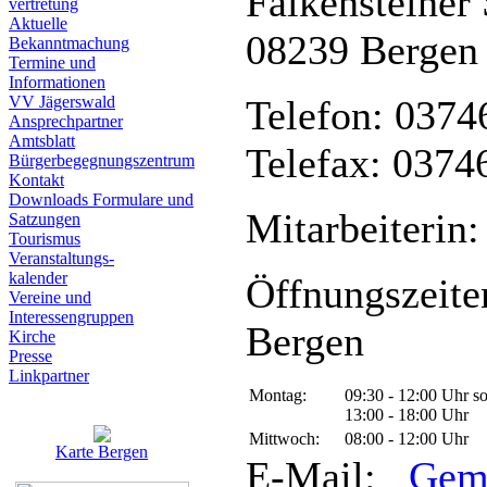
Falkensteiner 
vertretung
Aktuelle
08239 Bergen
Bekanntmachung
Termine und
Informationen
VV Jägerswald
Telefon: 0374
Ansprechpartner
Amtsblatt
Telefax: 0374
Bürgerbegegnungszentrum
Kontakt
Downloads Formulare und
Mitarbeiterin:
Satzungen
Tourismus
Veranstaltungs-
kalender
Öffnungszeite
Vereine und
Interessen­gruppen
Bergen
Kirche
Presse
Linkpartner
Montag:
09:30 - 12:00 Uhr s
13:00 - 18:00 Uhr
Mittwoch:
08:00 - 12:00 Uhr
Karte Bergen
E-Mail:
Gem