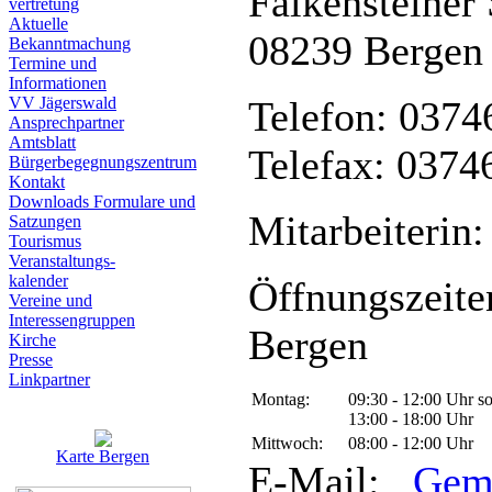
Falkensteiner 
vertretung
Aktuelle
08239 Bergen
Bekanntmachung
Termine und
Informationen
VV Jägerswald
Telefon: 0374
Ansprechpartner
Amtsblatt
Telefax: 0374
Bürgerbegegnungszentrum
Kontakt
Downloads Formulare und
Mitarbeiterin:
Satzungen
Tourismus
Veranstaltungs-
kalender
Öffnungszeite
Vereine und
Interessen­gruppen
Bergen
Kirche
Presse
Linkpartner
Montag:
09:30 - 12:00 Uhr s
13:00 - 18:00 Uhr
Mittwoch:
08:00 - 12:00 Uhr
Karte Bergen
E-Mail:
Gem