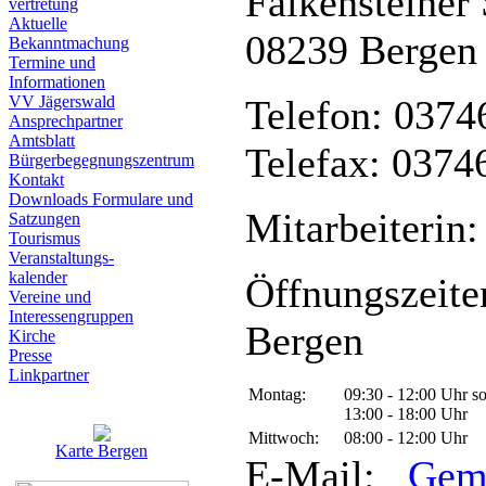
Falkensteiner 
vertretung
Aktuelle
08239 Bergen
Bekanntmachung
Termine und
Informationen
VV Jägerswald
Telefon: 0374
Ansprechpartner
Amtsblatt
Telefax: 0374
Bürgerbegegnungszentrum
Kontakt
Downloads Formulare und
Mitarbeiterin:
Satzungen
Tourismus
Veranstaltungs-
kalender
Öffnungszeite
Vereine und
Interessen­gruppen
Bergen
Kirche
Presse
Linkpartner
Montag:
09:30 - 12:00 Uhr s
13:00 - 18:00 Uhr
Mittwoch:
08:00 - 12:00 Uhr
Karte Bergen
E-Mail:
Gem