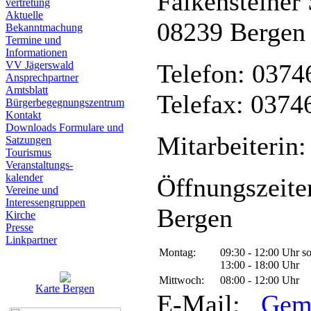
Falkensteiner 
vertretung
Aktuelle
08239 Bergen
Bekanntmachung
Termine und
Informationen
VV Jägerswald
Telefon: 0374
Ansprechpartner
Amtsblatt
Telefax: 0374
Bürgerbegegnungszentrum
Kontakt
Downloads Formulare und
Mitarbeiterin:
Satzungen
Tourismus
Veranstaltungs-
kalender
Öffnungszeite
Vereine und
Interessen­gruppen
Bergen
Kirche
Presse
Linkpartner
Montag:
09:30 - 12:00 Uhr s
13:00 - 18:00 Uhr
Mittwoch:
08:00 - 12:00 Uhr
Karte Bergen
E-Mail:
Gem