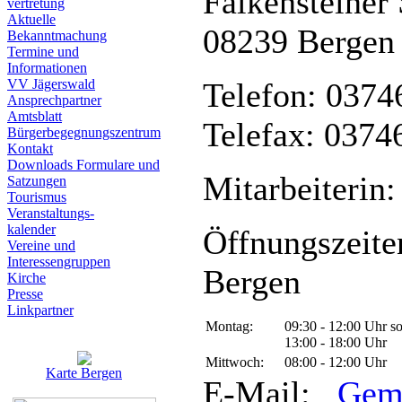
Falkensteiner 
vertretung
Aktuelle
08239 Bergen
Bekanntmachung
Termine und
Informationen
VV Jägerswald
Telefon: 0374
Ansprechpartner
Amtsblatt
Telefax: 0374
Bürgerbegegnungszentrum
Kontakt
Downloads Formulare und
Mitarbeiterin:
Satzungen
Tourismus
Veranstaltungs-
kalender
Öffnungszeite
Vereine und
Interessen­gruppen
Bergen
Kirche
Presse
Linkpartner
Montag:
09:30 - 12:00 Uhr s
13:00 - 18:00 Uhr
Mittwoch:
08:00 - 12:00 Uhr
Karte Bergen
E-Mail:
Gem