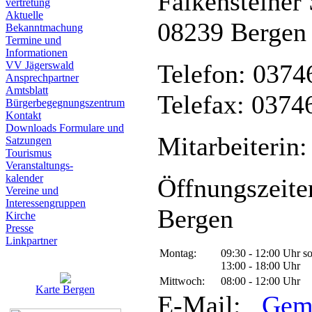
Falkensteiner 
vertretung
Aktuelle
08239 Bergen
Bekanntmachung
Termine und
Informationen
VV Jägerswald
Telefon: 0374
Ansprechpartner
Amtsblatt
Telefax: 0374
Bürgerbegegnungszentrum
Kontakt
Downloads Formulare und
Mitarbeiterin:
Satzungen
Tourismus
Veranstaltungs-
kalender
Öffnungszeite
Vereine und
Interessen­gruppen
Bergen
Kirche
Presse
Linkpartner
Montag:
09:30 - 12:00 Uhr s
13:00 - 18:00 Uhr
Mittwoch:
08:00 - 12:00 Uhr
Karte Bergen
E-Mail:
Gem