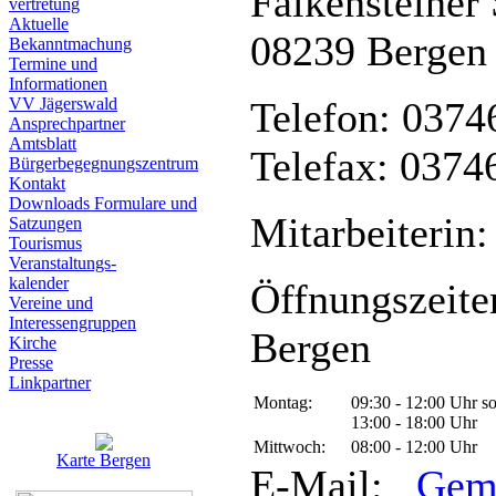
Falkensteiner 
vertretung
Aktuelle
08239 Bergen
Bekanntmachung
Termine und
Informationen
VV Jägerswald
Telefon: 0374
Ansprechpartner
Amtsblatt
Telefax: 0374
Bürgerbegegnungszentrum
Kontakt
Downloads Formulare und
Mitarbeiterin:
Satzungen
Tourismus
Veranstaltungs-
kalender
Öffnungszeite
Vereine und
Interessen­gruppen
Bergen
Kirche
Presse
Linkpartner
Montag:
09:30 - 12:00 Uhr s
13:00 - 18:00 Uhr
Mittwoch:
08:00 - 12:00 Uhr
Karte Bergen
E-Mail:
Gem