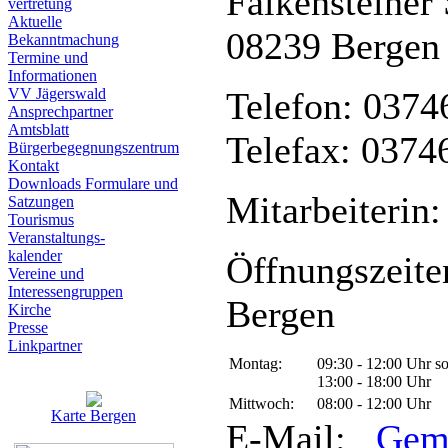
Falkensteiner 
vertretung
Aktuelle
08239 Bergen
Bekanntmachung
Termine und
Informationen
VV Jägerswald
Telefon: 0374
Ansprechpartner
Amtsblatt
Telefax: 0374
Bürgerbegegnungszentrum
Kontakt
Downloads Formulare und
Mitarbeiterin:
Satzungen
Tourismus
Veranstaltungs-
kalender
Öffnungszeite
Vereine und
Interessen­gruppen
Bergen
Kirche
Presse
Linkpartner
Montag:
09:30 - 12:00 Uhr s
13:00 - 18:00 Uhr
Mittwoch:
08:00 - 12:00 Uhr
Karte Bergen
E-Mail:
Gem