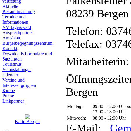
Falkensteiner 
vertretung
Aktuelle
08239 Bergen
Bekanntmachung
Termine und
Informationen
VV Jägerswald
Telefon: 0374
Ansprechpartner
Amtsblatt
Telefax: 0374
Bürgerbegegnungszentrum
Kontakt
Downloads Formulare und
Mitarbeiterin:
Satzungen
Tourismus
Veranstaltungs-
kalender
Öffnungszeite
Vereine und
Interessen­gruppen
Bergen
Kirche
Presse
Linkpartner
Montag:
09:30 - 12:00 Uhr s
13:00 - 18:00 Uhr
Mittwoch:
08:00 - 12:00 Uhr
Karte Bergen
E-Mail:
Gem