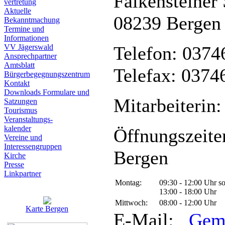
Falkensteiner 
vertretung
Aktuelle
08239 Bergen
Bekanntmachung
Termine und
Informationen
VV Jägerswald
Telefon: 0374
Ansprechpartner
Amtsblatt
Telefax: 0374
Bürgerbegegnungszentrum
Kontakt
Downloads Formulare und
Mitarbeiterin:
Satzungen
Tourismus
Veranstaltungs-
kalender
Öffnungszeite
Vereine und
Interessen­gruppen
Bergen
Kirche
Presse
Linkpartner
Montag:
09:30 - 12:00 Uhr s
13:00 - 18:00 Uhr
Mittwoch:
08:00 - 12:00 Uhr
Karte Bergen
E-Mail:
Gem