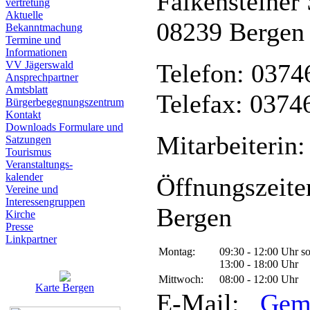
Falkensteiner 
vertretung
Aktuelle
08239 Bergen
Bekanntmachung
Termine und
Informationen
VV Jägerswald
Telefon: 0374
Ansprechpartner
Amtsblatt
Telefax: 0374
Bürgerbegegnungszentrum
Kontakt
Downloads Formulare und
Mitarbeiterin:
Satzungen
Tourismus
Veranstaltungs-
kalender
Öffnungszeite
Vereine und
Interessen­gruppen
Bergen
Kirche
Presse
Linkpartner
Montag:
09:30 - 12:00 Uhr s
13:00 - 18:00 Uhr
Mittwoch:
08:00 - 12:00 Uhr
Karte Bergen
E-Mail:
Gem