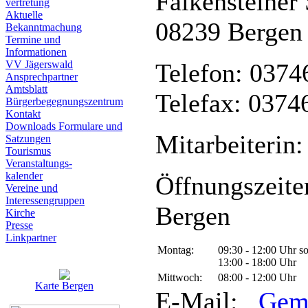
Falkensteiner 
vertretung
Aktuelle
08239 Bergen
Bekanntmachung
Termine und
Informationen
VV Jägerswald
Telefon: 0374
Ansprechpartner
Amtsblatt
Telefax: 0374
Bürgerbegegnungszentrum
Kontakt
Downloads Formulare und
Mitarbeiterin:
Satzungen
Tourismus
Veranstaltungs-
kalender
Öffnungszeite
Vereine und
Interessen­gruppen
Bergen
Kirche
Presse
Linkpartner
Montag:
09:30 - 12:00 Uhr s
13:00 - 18:00 Uhr
Mittwoch:
08:00 - 12:00 Uhr
Karte Bergen
E-Mail:
Gem