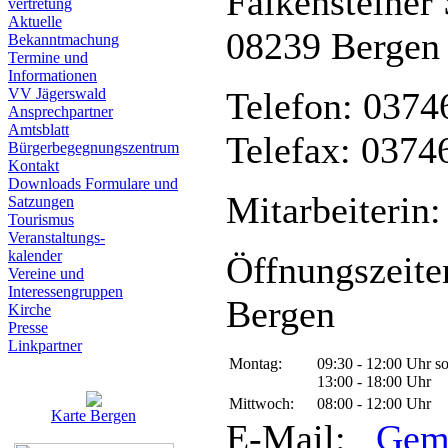
Falkensteiner 
vertretung
Aktuelle
08239 Bergen
Bekanntmachung
Termine und
Informationen
VV Jägerswald
Telefon: 0374
Ansprechpartner
Amtsblatt
Telefax: 0374
Bürgerbegegnungszentrum
Kontakt
Downloads Formulare und
Mitarbeiterin:
Satzungen
Tourismus
Veranstaltungs-
kalender
Öffnungszeite
Vereine und
Interessen­gruppen
Bergen
Kirche
Presse
Linkpartner
Montag:
09:30 - 12:00 Uhr s
13:00 - 18:00 Uhr
Mittwoch:
08:00 - 12:00 Uhr
Karte Bergen
E-Mail:
Gem