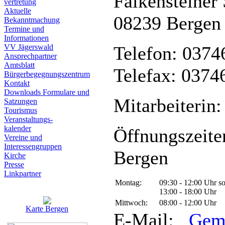
Falkensteiner 
vertretung
Aktuelle
08239 Bergen
Bekanntmachung
Termine und
Informationen
VV Jägerswald
Telefon: 0374
Ansprechpartner
Amtsblatt
Telefax: 0374
Bürgerbegegnungszentrum
Kontakt
Downloads Formulare und
Mitarbeiterin:
Satzungen
Tourismus
Veranstaltungs-
kalender
Öffnungszeite
Vereine und
Interessen­gruppen
Bergen
Kirche
Presse
Linkpartner
Montag:
09:30 - 12:00 Uhr s
13:00 - 18:00 Uhr
Mittwoch:
08:00 - 12:00 Uhr
Karte Bergen
E-Mail:
Gem