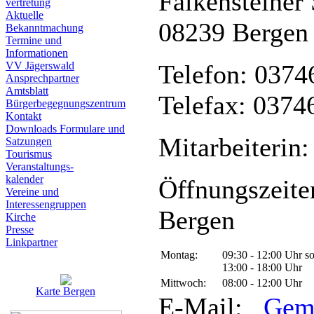
Falkensteiner 
vertretung
Aktuelle
08239 Bergen
Bekanntmachung
Termine und
Informationen
VV Jägerswald
Telefon: 0374
Ansprechpartner
Amtsblatt
Telefax: 0374
Bürgerbegegnungszentrum
Kontakt
Downloads Formulare und
Mitarbeiterin:
Satzungen
Tourismus
Veranstaltungs-
kalender
Öffnungszeite
Vereine und
Interessen­gruppen
Bergen
Kirche
Presse
Linkpartner
Montag:
09:30 - 12:00 Uhr s
13:00 - 18:00 Uhr
Mittwoch:
08:00 - 12:00 Uhr
Karte Bergen
E-Mail:
Gem