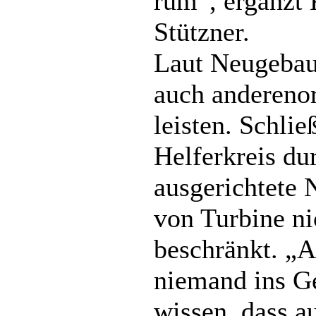
rum“, ergänzt 
Stützner.
Laut Neugebau
auch anderenor
leisten. Schlie
Helferkreis du
ausgerichtete
von Turbine ni
beschränkt. „A
niemand ins 
wissen, dass a