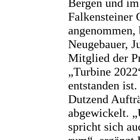
Bergen und im
Falkensteiner 
angenommen, b
Neugebauer, Ju
Mitglied der P
„Turbine 2022“
entstanden ist.
Dutzend Aufträ
abgewickelt. „
spricht sich a