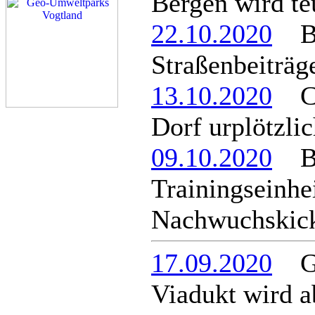
Bergen wird te
22.10.2020
Ber
Straßenbeiträg
13.10.2020
Chr
Dorf urplötzli
09.10.2020
Be
Trainingseinhei
Nachwuchskick
17.09.2020
Ge
Viadukt wird a