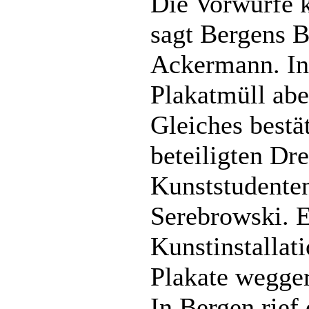
Die Vorwürfe k
sagt Bergens B
Ackermann. In
Plakatmüll ab
Gleiches bestät
beteiligten Dr
Kunststudente
Serebrowski. E
Kunstinstallat
Plakate wegger
In Bergen rief