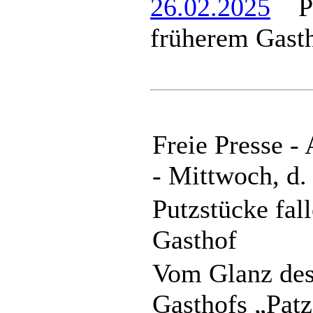
26.02.2025
Put
früherem Gast
Freie Presse -
- Mittwoch, d.
Putzstücke fal
Gasthof
Vom Glanz des
Gasthofs „Patz“