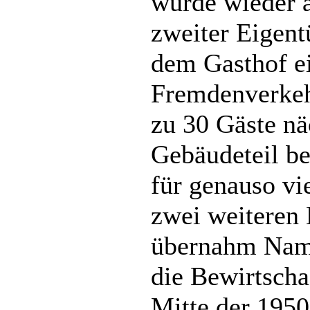
wurde wieder a
zweiter Eigen
dem Gasthof e
Fremdenverkeh
zu 30 Gäste nä
Gebäudeteil be
für genauso vi
zwei weiteren 
übernahm Name
die Bewirtscha
Mitte der 1950