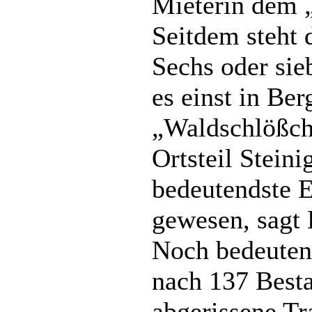
Mieterin dem 
Seitdem steht 
Sechs oder sie
es einst in Ber
„Waldschlößc
Ortsteil Steini
bedeutendste E
gewesen, sagt
Noch bedeuten
nach 137 Best
abgerissene Tr