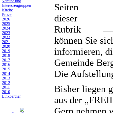
Vereine und
Seiten
Interessen­gruppen
Kirche
Presse
dieser
2026
2025
Rubrik
2024
2023
2022
können Sie sich
2021
2020
informieren, d
2019
2018
Gemeinde Berg
2017
2016
2015
Die Aufstellung
2014
2013
2012
Bisher liegen g
2011
2010
Linkpartner
aus der „FREI
Gern nehmen w